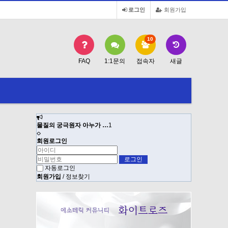
로그인
회원가입
10
FAQ
1:1문의
접속자
새글
물질의 궁극원자 아누가 …
1
물질의 궁극원
회원로그인
자동로그인
회원가입
/
정보찾기