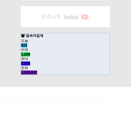
접속자집계
오늘
413
어제
1,289
최대
7,309
전체
3,590,847