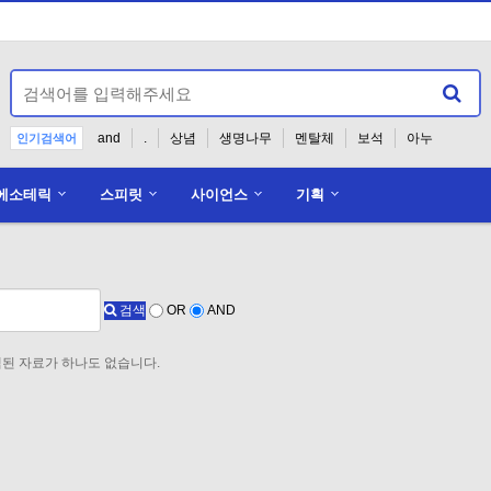
and
.
상념
생명나무
멘탈체
보석
아누
인기검색어
에소테릭
스피릿
사이언스
기획
홈페이지 준비중입니다.
검색
OR
AND
된 자료가 하나도 없습니다.